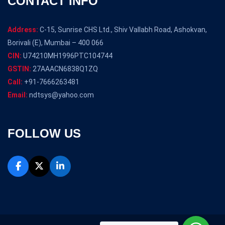
CONTACT INFO
Address:
C-15, Sunrise CHS Ltd., Shiv Vallabh Road, Ashokvan,
Borivali (E), Mumbai – 400 066
CIN:
U74210MH1996PTC104744
GSTIN:
27AAACN6838Q1ZQ
Call:
+91-7666263481
Email:
ndtsys@yahoo.com
FOLLOW US