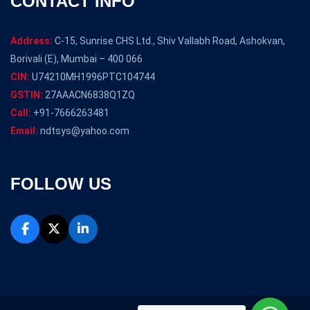
CONTACT INFO
Address:
C-15, Sunrise CHS Ltd., Shiv Vallabh Road, Ashokvan,
Borivali (E), Mumbai – 400 066
CIN:
U74210MH1996PTC104744
GSTIN:
27AAACN6838Q1ZQ
Call:
+91-7666263481
Email:
ndtsys@yahoo.com
FOLLOW US